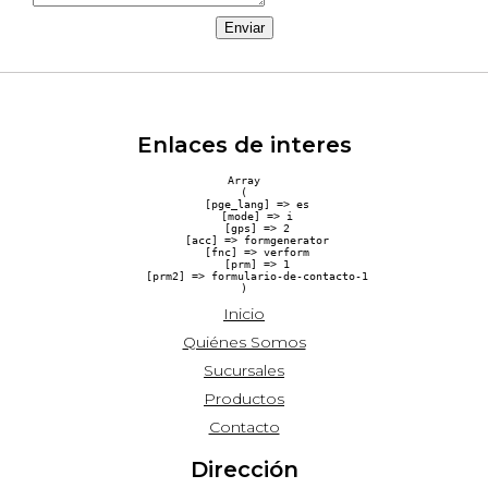
Enviar
Enlaces de interes
Array

(

    [pge_lang] => es

    [mode] => i

    [gps] => 2

    [acc] => formgenerator

    [fnc] => verform

    [prm] => 1

    [prm2] => formulario-de-contacto-1

Inicio
Quiénes Somos
Sucursales
Productos
Contacto
Dirección