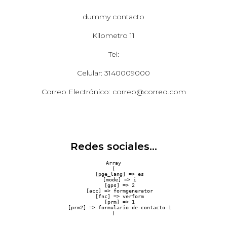
dummy contacto
Kilometro 11
Tel:
Celular: 3140009000
Correo Electrónico: correo@correo.com
Redes sociales...
Array

(

    [pge_lang] => es

    [mode] => i

    [gps] => 2

    [acc] => formgenerator

    [fnc] => verform

    [prm] => 1

    [prm2] => formulario-de-contacto-1
