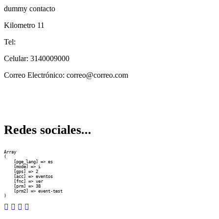
dummy contacto
Kilometro 11
Tel:
Celular: 3140009000
Correo Electrónico: correo@correo.com
Redes sociales...
Array

(

    [pge_lang] => es

    [mode] => i

    [gps] => 2

    [acc] => eventos

    [fnc] => ver

    [prm] => 38

    [prm2] => event-test
