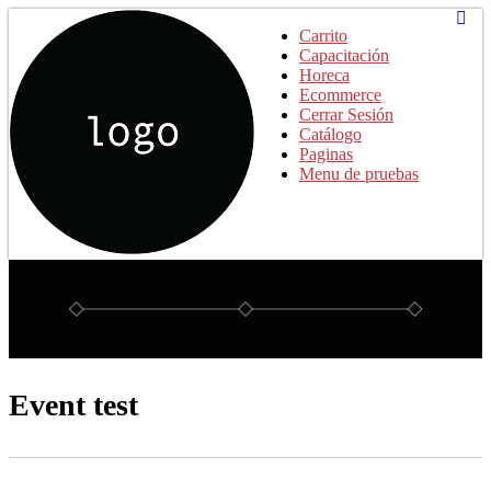
Abrir
Carrito
Capacitación
Horeca
Ecommerce
Cerrar Sesión
Catálogo
Paginas
Menu de pruebas
Event test