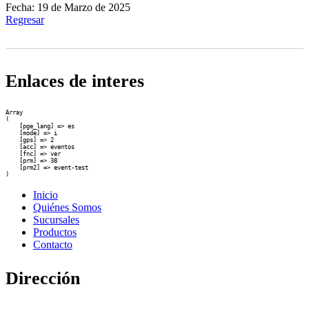
Fecha: 19 de Marzo de 2025
Regresar
Enlaces de interes
Array

(

    [pge_lang] => es

    [mode] => i

    [gps] => 2

    [acc] => eventos

    [fnc] => ver

    [prm] => 38

    [prm2] => event-test

Inicio
Quiénes Somos
Sucursales
Productos
Contacto
Dirección