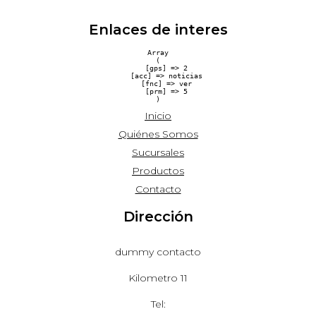
Enlaces de interes
Array

(

    [gps] => 2

    [acc] => noticias

    [fnc] => ver

    [prm] => 5

Inicio
Quiénes Somos
Sucursales
Productos
Contacto
Dirección
dummy contacto
Kilometro 11
Tel: