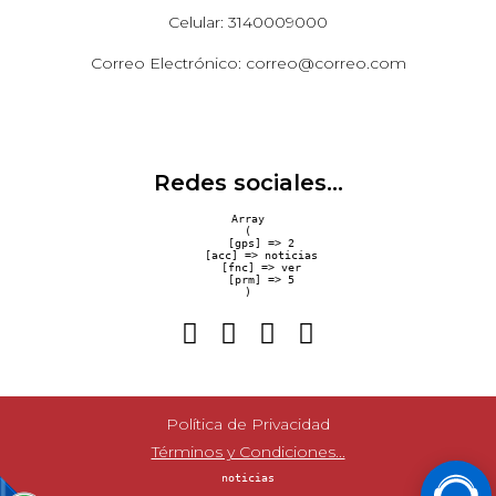
Celular: 3140009000
Correo Electrónico: correo@correo.com
Redes sociales...
Array

(

    [gps] => 2

    [acc] => noticias

    [fnc] => ver

    [prm] => 5

Política de Privacidad
Términos y Condiciones...
noticias