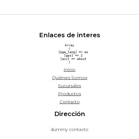
Enlaces de interes
Array

(

    [pge_lang] => es

    [gps] => 2

    [acc] => about

Inicio
Quiénes Somos
Sucursales
Productos
Contacto
Dirección
dummy contacto