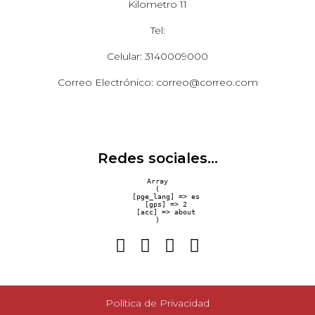
Kilometro 11
Tel:
Celular: 3140009000
Correo Electrónico: correo@correo.com
Redes sociales...
Array

(

    [pge_lang] => es

    [gps] => 2

    [acc] => about

Política de Privacidad