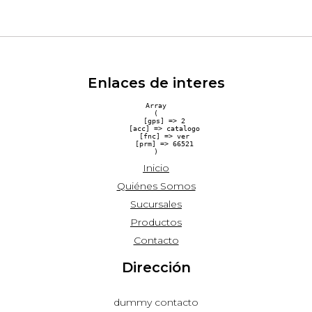
Enlaces de interes
Array

(

    [gps] => 2

    [acc] => catalogo

    [fnc] => ver

    [prm] => 66521

Inicio
Quiénes Somos
Sucursales
Productos
Contacto
Dirección
dummy contacto