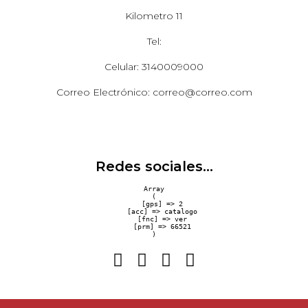
Kilometro 11
Tel:
Celular: 3140009000
Correo Electrónico: correo@correo.com
Redes sociales...
Array

(

    [gps] => 2

    [acc] => catalogo

    [fnc] => ver

    [prm] => 66521
