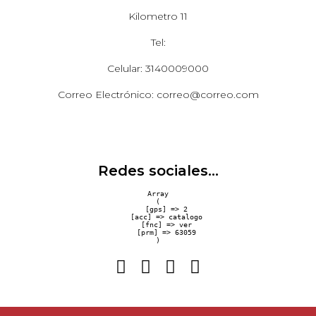
Kilometro 11
Tel:
Celular: 3140009000
Correo Electrónico: correo@correo.com
Redes sociales...
Array

(

    [gps] => 2

    [acc] => catalogo

    [fnc] => ver

    [prm] => 63059
