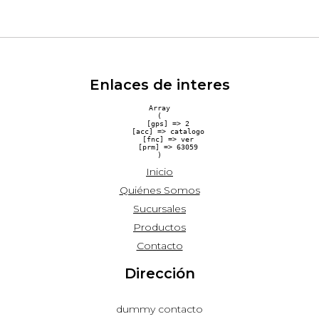
Enlaces de interes
Array

(

    [gps] => 2

    [acc] => catalogo

    [fnc] => ver

    [prm] => 63059

Inicio
Quiénes Somos
Sucursales
Productos
Contacto
Dirección
dummy contacto