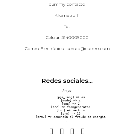
dummy contacto
Kilometro 11
Tel:
Celular: 3140009000
Correo Electrónico: correo@correo.com
Redes sociales...
Array

(

    [pge_lang] => es

    [mode] => i

    [gps] => 2

    [acc] => formgenerator

    [fnc] => verform

    [prm] => 15

    [prm2] => denuncia-el-fraude-de-energia
