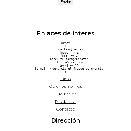
Enviar
Enlaces de interes
Array

(

    [pge_lang] => es

    [mode] => i

    [gps] => 2

    [acc] => formgenerator

    [fnc] => verform

    [prm] => 15

    [prm2] => denuncia-el-fraude-de-energia

Inicio
Quiénes Somos
Sucursales
Productos
Contacto
Dirección