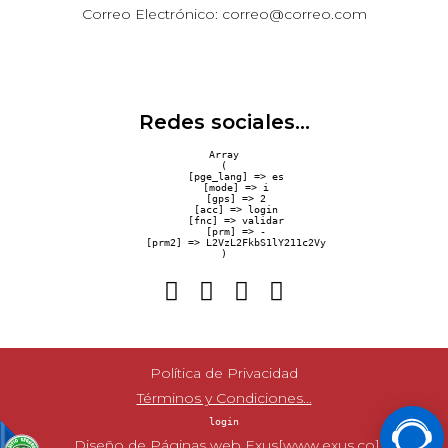
Correo Electrónico: correo@correo.com
Redes sociales...
Array

(

    [pge_lang] => es

    [mode] => i

    [gps] => 2

    [acc] => login

    [fnc] => validar

    [prm] => -

    [prm2] => L2VzL2FkbS1lY211c2Vy

Política de Privacidad
Términos y Condiciones...
login
..Diseño de Páginas web Exus[www.exus.co]