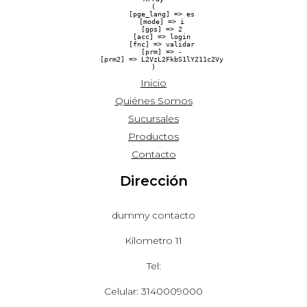
(

    [pge_lang] => es

    [mode] => i

    [gps] => 2

    [acc] => login

    [fnc] => validar

    [prm] => -

    [prm2] => L2VzL2FkbS1lY211c2Vy

Inicio
Quiénes Somos
Sucursales
Productos
Contacto
Dirección
dummy contacto
Kilometro 11
Tel:
Celular: 3140009000